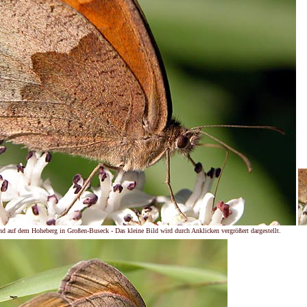
 auf dem Hoheberg in Großen-Buseck - Das kleine Bild wird durch Anklicken vergrößert dargestellt.