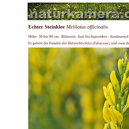
Echter Steinklee
Melilotus officinalis
Höhe: 30 bis 90 cm - Blütezeit: Juni bis September - Ausdauernd
Er gehört der Familie der
Hülsenfrüchtler (Fabaceae)
, und zwar 